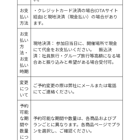
お支
・クレジットカード決済の場合(OTAサイト
払い
経由)と現地決済（現金払い）の場合があり
方法
ます。
お支
払い
現地決済： 参加日当日に、開催場所で現金
方
にて代金をお支払いください。 振込決
法・
済：社員旅行・グループ旅行等高額になる場
お支
合あと振り込みと希望がある場合受付可。
払い
時期
変更
ご予約変更の際は弊社にメールまたは電話
につ
にてご連絡ください。
いて
予約
可能
な期
予約可能な期間や数量は、各商品およびプ
間や
ランごとに異なります。各商品ページでプラ
数量
ンを選択し、ご確認ください。
につ