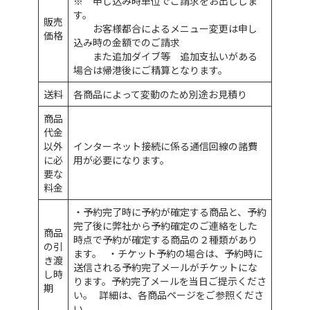
※ 申し込み時単位でご請求をお出ししま
す。
販売
お客様都合によるメニュー変更は申し
価格
込み時の金額でのご請求
また追加ダイブ等 追加支払いがある
場合は帰港後にご精算となります。
送料
各商品によって変動のため別途お見積り
商品
代金
以外
インターネット接続に係る通信回線の諸費
に必
用が必要になります。
要な
料金
・予約完了時に予約が確定する商品と、予約
完了後に弊社から予約確定のご連絡をした
商品
時点で予約が確定する商品の２種類があり
の引
ます。 ・チケット予約の場合は、予約時に
き渡
送信される予約完了メールがチケットにな
し時
ります。予約完了メールを当日ご提示くださ
期
い。 詳細は、各商品ページをご参照くださ
い。