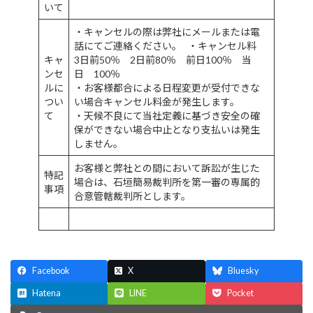
いて
・キャンセルの際は弊社にメールまたは電
話にてご連絡ください。 ・キャンセル料
キャ
3日前50％ 2日前80％ 前日100％ 当
ンセ
日 100％
ルに
・お客様都合による日程変更が受付できな
つい
い場合キャンセル料金が発生します。
て
・天候不良にて当社定義に基づき安全の確
保ができない場合中止となり支払いは発生
しません。
お客様と弊社との間において訴訟が生じた
特記
場合は、石垣簡易裁判所を第一審の専属的
事項
合意管轄裁判所とします。
Facebook
X
Bluesky
Hatena
LINE
Pocket