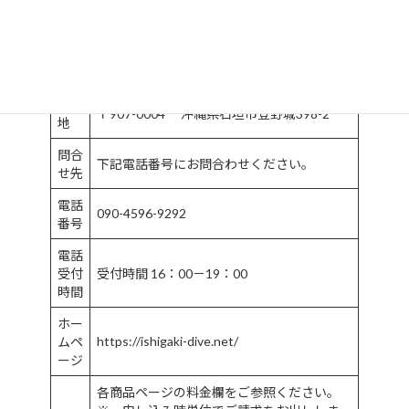
番号
代表
責任
青井 秀樹
者
所在
〒907-0004 沖縄県石垣市登野城398-2
地
問合
下記電話番号にお問合わせください。
せ先
電話
090-4596-9292
番号
電話
受付
受付時間 16：00－19：00
時間
ホー
https://ishigaki-dive.net/
ムペ
ージ
各商品ページの料金欄をご参照ください。