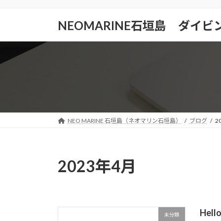
コ
ナ
ン
ビ
NEOMARINE石垣島 ダイ
テ
ゲ
ン
ー
ツ
シ
へ
ョ
ス
ン
キ
に
ッ
移
プ
動
NEO MARINE 石垣島（ネオマリン石垣島）
ブログ
2
2023年4月
Hello
未分類