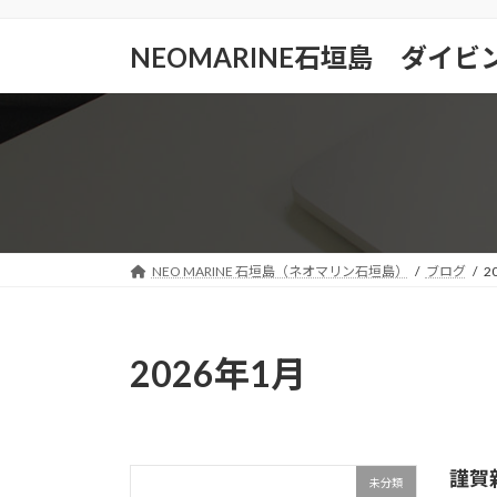
コ
ナ
ン
ビ
NEOMARINE石垣島 ダイ
テ
ゲ
ン
ー
ツ
シ
へ
ョ
ス
ン
キ
に
ッ
移
プ
動
NEO MARINE 石垣島（ネオマリン石垣島）
ブログ
2
2026年1月
謹賀
未分類